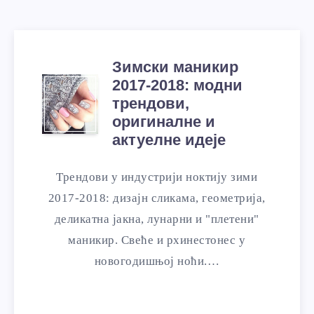
Зимски маникир
2017-2018: модни
трендови,
оригиналне и
актуелне идеје
Трендови у индустрији ноктију зими
2017-2018: дизајн сликама, геометрија,
деликатна јакна, лунарни и "плетени"
маникир. Свеће и рхинестонес у
новогодишњој ноћи.…