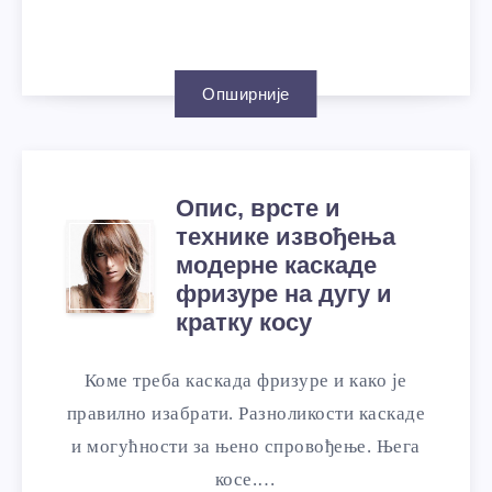
Опширније
Опис, врсте и
технике извођења
модерне каскаде
фризуре на дугу и
кратку косу
Коме треба каскада фризуре и како је
правилно изабрати. Разноликости каскаде
и могућности за њено спровођење. Њега
косе.…