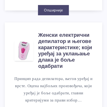
Опширније
Женски електрични
депилатор и његове
карактеристике; који
уређај за уклањање
длака је боље
одабрати
Принцип рада депилатора, његов уређај и
врсте. Оцена најбољих произвођача, који
уређај је боље одабрати, главни
критеријуми за прави избор…