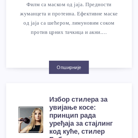
Филм са маском од јаја. Предности
жуманцета и протеина. Ефективне маске
од јаја са шећером, лимуновим соком
против црних тачкица и акни.…
Опширније
Избор стилера за
увијање косе:
принцип рада
уређаја за стајлинг
код куће, стилер