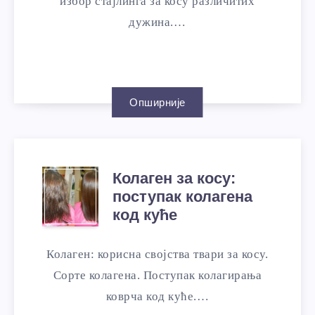
избор стајлинга за косу различитих
дужина.…
Опширније
Колаген за косу:
поступак колагена
код куће
Колаген: корисна својства твари за косу.
Сорте колагена. Поступак колагирања
коврча код куће.…