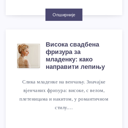
Опширније
Висока свадбена
фризура за
младенку: како
направити лепињу
Слика младенке на венчању. Значајке
вјенчаних фризура: високе, с велом,
плетеницама и накитом, у романтичном
стилу.…