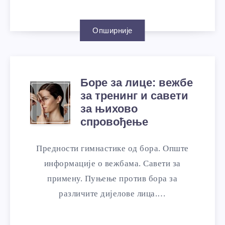
Опширније
Боре за лице: вежбе
за тренинг и савети
за њихово
спровођење
Предности гимнастике од бора. Опште
информације о вежбама. Савети за
примену. Пуњење против бора за
различите дијелове лица.…