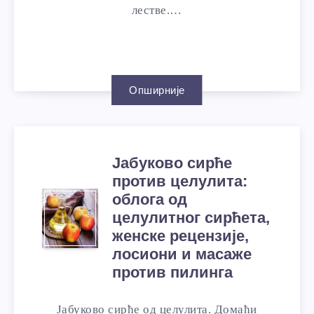
лестве.…
Опширније
Јабуково сирће
против целулита:
облога од
целулитног сирћета,
женске рецензије,
лосиони и масаже
против пилинга
Јабуково сирће од целулита. Домаћи