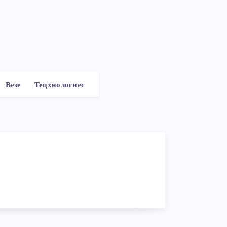
Везе
Тецхнологиес