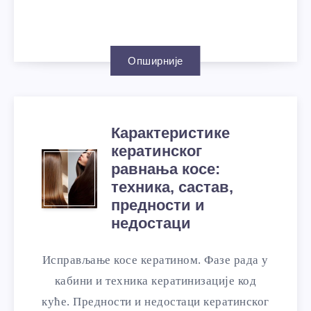
Опширније
Карактеристике
кератинског
равнања косе:
техника, састав,
предности и
недостаци
Исправљање косе кератином. Фазе рада у
кабини и техника кератинизације код
куће. Предности и недостаци кератинског