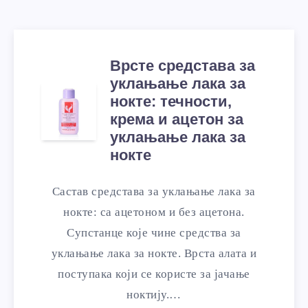
Врсте средстава за
уклањање лака за
нокте: течности,
крема и ацетон за
уклањање лака за
нокте
Састав средстава за уклањање лака за
нокте: са ацетоном и без ацетона.
Супстанце које чине средства за
уклањање лака за нокте. Врста алата и
поступака који се користе за јачање
ноктију.…