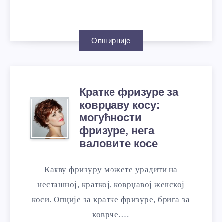
Опширније
Кратке фризуре за
коврџаву косу:
могућности
фризуре, нега
валовите косе
Какву фризуру можете урадити на
несташној, краткој, коврџавој женској
коси. Опције за кратке фризуре, брига за
коврче.…