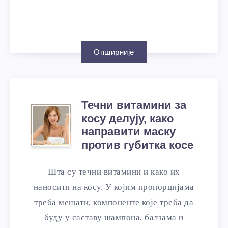
Опширније
Течни витамини за
косу делују, како
направити маску
против губитка косе
Шта су течни витамини и како их
наносити на косу. У којим пропорцијама
треба мешати, компоненте које треба да
буду у саставу шампона, балзама и