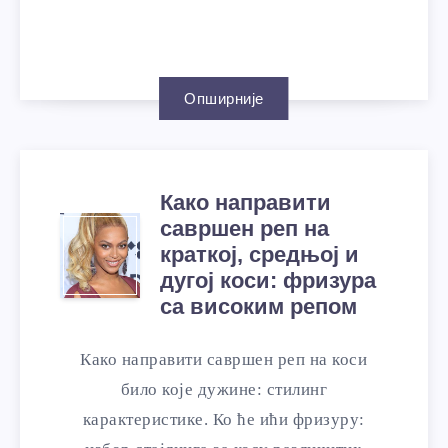
Опширније
Како направити
савршен реп на
краткој, средњој и
дугој коси: фризура
са високим репом
Како направити савршен реп на коси
било које дужине: стилинг
карактеристике. Ко ће ићи фризуру: