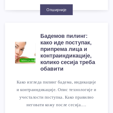
Опширније
Бадемов пилинг:
како иде поступак,
припрема лица и
контраиндикације,
колико сесија треба
обавити
Како изгледа пилинг бадема, индикације
и контраиндикације. Опис технологије и
учесталости поступка. Како правилно
неговати кожу после сесија.…