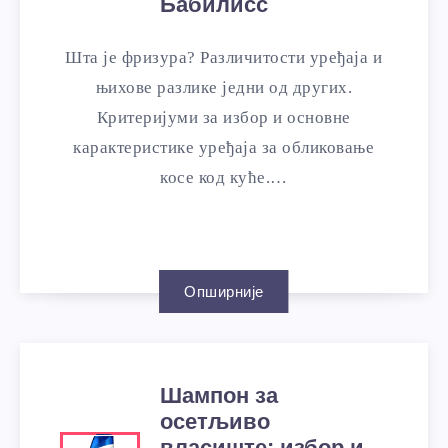
Бабилисс
Шта је фризура? Различитости уређаја и
њихове разлике једни од других.
Критеријуми за избор и основне
карактеристике уређаја за обликовање
косе код куће.…
Опширније
Шампон за
осетљиво
власиште: избор и