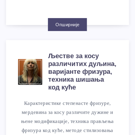
Опширније
Љестве за косу
различитих дуљина,
варијанте фризура,
техника шишања
код куће
Карактеристике степенасте фризуре,
мердевина за косу различите дужине и
њене модификације, техника прављења
фризура код куће, методе стилизовања