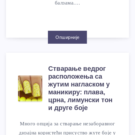
балзама.…
Опширније
Стварање ведрог
расположења са
жутим нагласком у
маникиру: плава,
црна, лимунски тон
и друге боје
Много опција за стварање незаборавног
дизајна користећи присуство жуте боје у