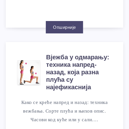
Опширније
Вјежба у одмарању:
техника напред-
назад, која разна
плућа су
најефикаснија
Како се креће напред и назад: техника
вежбања. Сорте плућа и њихов опис.
Часови код куће или у сали.…