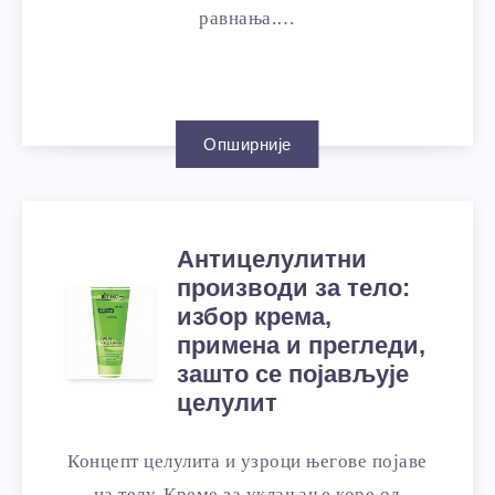
равнања.…
Опширније
Антицелулитни
производи за тело:
избор крема,
примена и прегледи,
зашто се појављује
целулит
Концепт целулита и узроци његове појаве
на телу. Креме за уклањање коре од