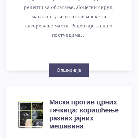
рецепти за облагање. Лоцетни сируп,
масажно уље и састав маске за
сагоревање масти. Рецензије жена о
поступцима…
Опширније
Маска против црних
тачкица: коришћење
разних јајних
мешавина