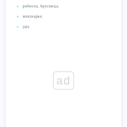
рибизла, брусница;
махунарке;
јаја.
ad