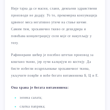
Није тајна да се масни, слани, димљени здравствени
производи не додају. Уз то, прекомерна конзумација
црвеног меса негативно утиче на стање кичме.
Самим тим, хрскавично ткиво се дехидрира и
повећава концентрацију соли које се накупљају у
телу.
Рафинирани шећер је посебно штетан производ за
коштано ткиво, јер лучи калцијум из костију. Да
бисте избегли исцрпљивање хрскавичног ткива,
укључите поврће и воће богато витаминима Б, Ц и Е.
Ова храна је богата витаминима:
зелена салата;
слатка паприка;