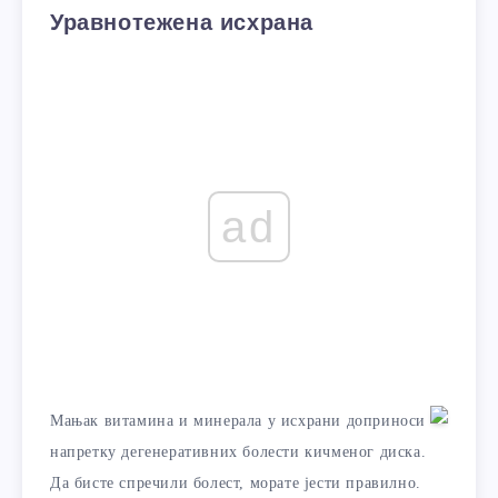
Уравнотежена исхрана
ad
Мањак витамина и минерала у исхрани доприноси
напретку дегенеративних болести кичменог диска.
Да бисте спречили болест, морате јести правилно.