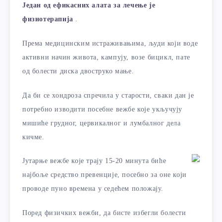
Један од ефикасних алата за лечење је
физиотерапија
.
Према медицинским истраживањима, људи који воде
активни начин живота, кампују, возе бицикл, пате
од болести диска двоструко мање.
Да би се хондроза спречила у старости, сваки дан је
потребно изводити посебне вежбе које укључују
мишиће грудног, цервикалног и лумбалног дела
кичме.
Јутарње вежбе које трају 15-20 минута биће
најбоље средство превенције, посебно за оне који
проводе пуно времена у седећем положају.
Поред физичких вежби, да бисте избегли болести