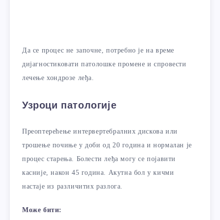
Да се ​​процес не започне, потребно је на време
дијагностиковати патолошке промене и спровести
лечење хондрозе леђа.
Узроци патологије
Преоптерећење интервертебралних дискова или
трошење почиње у доби од 20 година и нормалан је
процес старења. Болести леђа могу се појавити
касније, након 45 година. Акутна бол у кичми
настаје из различитих разлога.
Може бити: