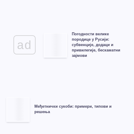
Погодности велике
породице у Русији:
ad
субвенције, додаци и
привилегије, бескаматни
зајмови
Међетнички сукоби: примери, типови и
решења