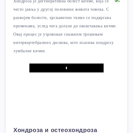
Хондроза је дегенеративна болест кичме, која се
често јавља у другој половини живота човека. С
развојем болести, хрскавично ткиво се подвргава
променама, услед чега долази до окоштавања кичме.
Овај процес је узрокован снажним трошењем
интервертебралних дискова, што изазива хондрозу
лумбалне кичме.
Play
Хондроза и остеохондроза