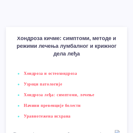
Хондроза кичме: симптоми, методе и
режими лечења лумбалног и крижног
дела леђа
Хондроза и остеохондроза
Узроци патологије
Хондроза леђа: симптоми, лечење
Начини превенције болести
Уравнотежена исхрана