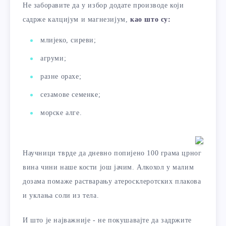
Не заборавите да у избор додате производе који
садрже калцијум и магнезијум,
као што су:
млијеко, сиреви;
агруми;
разне орахе;
сезамове семенке;
морске алге.
Научници тврде да дневно попијено 100 грама црног
вина чини наше кости још јачим. Алкохол у малим
дозама помаже растварању атеросклеротских плакова
и уклања соли из тела.
И што је најважније - не покушавајте да задржите