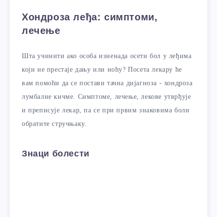
Хондроза леђа: симптоми,
лечење
Шта учинити ако особа изненада осети бол у леђима
који не престаје дању или ноћу? Посета лекару ће
вам помоћи да се постави тачна дијагноза - хондроза
лумбалне кичме. Симптоме, лечење, лекове утврђује
и преписује лекар, па се при првим знаковима боли
обратите стручњаку.
Знаци болести