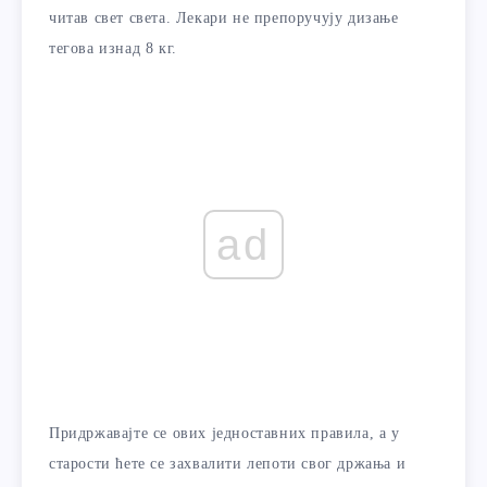
читав свет света. Лекари не препоручују дизање
тегова изнад 8 кг.
ad
Придржавајте се ових једноставних правила, а у
старости ћете се захвалити лепоти свог држања и