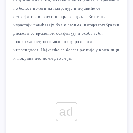
свој животни стил, навике и не зацелите, с временом
ће болест почети да напредује и појавиће се
остеофити - израсли на краљешцима. Коштани
израстаји повећавају бол у леђима, интервертебрални
дискови се временом осификују и особа губи
покретљивост, што може проузроковати
инвалидност. Најчешће се болест развија у крижници
и покрива цео доњи део леђа.
ad