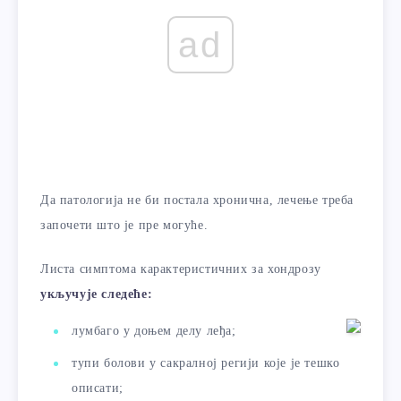
ad
Да патологија не би постала хронична, лечење треба
започети што је пре могуће.
Листа симптома карактеристичних за хондрозу
укључује следеће:
лумбаго у доњем делу леђа;
тупи болови у сакралној регији које је тешко
описати;