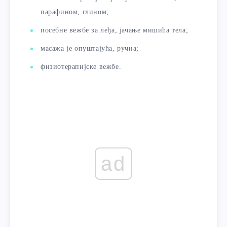
парафином, глином;
посебне вежбе за леђа, јачање мишића тела;
масажа је опуштајућа, ручна;
физиотерапијске вежбе.
ad