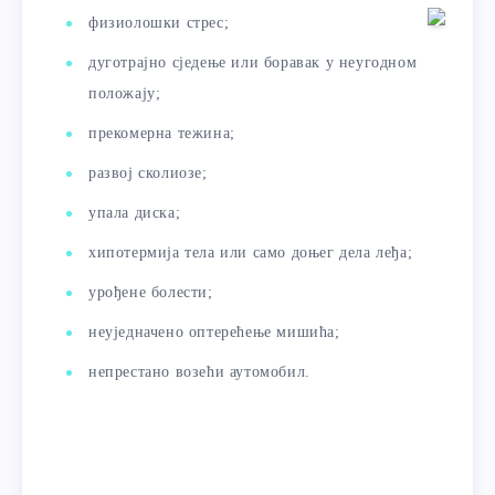
физиолошки стрес;
дуготрајно сједење или боравак у неугодном
положају;
прекомерна тежина;
развој сколиозе;
упала диска;
хипотермија тела или само доњег дела леђа;
урођене болести;
неуједначено оптерећење мишића;
непрестано возећи аутомобил.