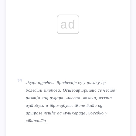
ad
Људи одређене професије су у ризику од
болести зглобова. Остеоартритис се често
развија код рудара, масона, возача, возача
аутобуса и тролејбуса. Жене пате од
артрозе чешће од мушкараца, посебно у
старости.