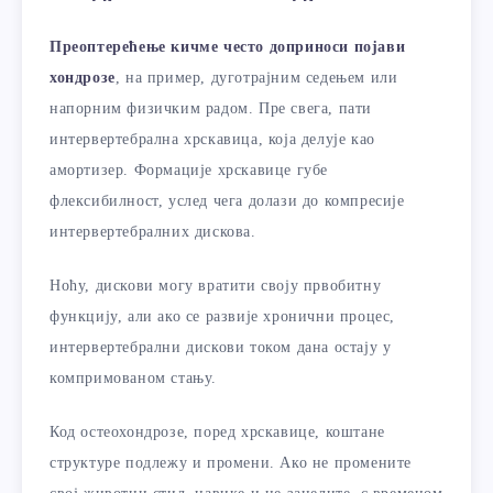
Преоптерећење кичме често доприноси појави
хондрозе
, на пример, дуготрајним седењем или
напорним физичким радом. Пре свега, пати
интервертебрална хрскавица, која делује као
амортизер. Формације хрскавице губе
флексибилност, услед чега долази до компресије
интервертебралних дискова.
Ноћу, дискови могу вратити своју првобитну
функцију, али ако се развије хронични процес,
интервертебрални дискови током дана остају у
компримованом стању.
Код остеохондрозе, поред хрскавице, коштане
структуре подлежу и промени. Ако не промените