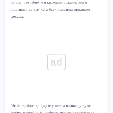
кичме, потребно је надгледати држање, ход и
покушати да вам леђа буду исправна приликом
ходања.
ad
Не би требало да будете у истом положају дуже
време, потребно је чешће да мењате положај тела.