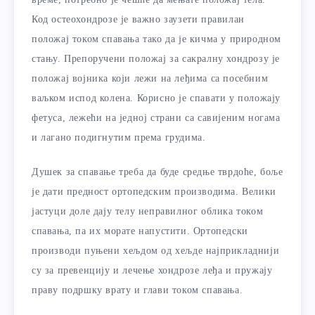
Код остеохондрозе је важно заузети правилан
положај током спавања тако да је кичма у природном
стању. Препоручени положај за сакралну хондрозу је
положај војника који лежи на леђима са посебним
ваљком испод колена. Корисно је спавати у положају
фетуса, лежећи на једној страни са савијеним ногама
и лагано подигнутим према грудима.
Душек за спавање треба да буде средње тврдоће, боље
је дати предност ортопедским производима. Велики
јастуци доле дају телу неправилног облика током
спавања, па их морате напустити. Ортопедски
производи пуњени хељдом од хељде најприкладнији
су за превенцију и лечење хондрозе леђа и пружају
праву подршку врату и глави током спавања.