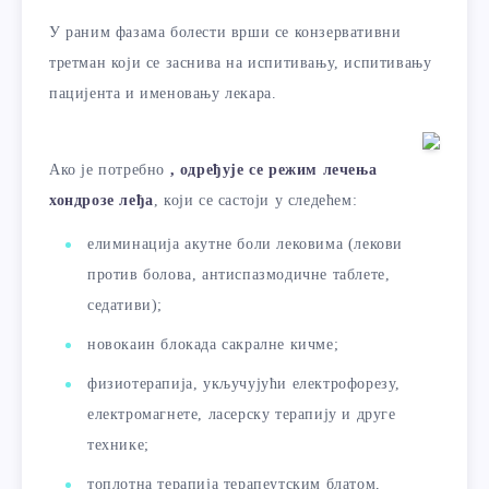
У раним фазама болести врши се конзервативни
третман који се заснива на испитивању, испитивању
пацијента и именовању лекара.
Ако је потребно
, одређује се режим лечења
хондрозе леђа
, који се састоји у следећем:
елиминација акутне боли лековима (лекови
против болова, антиспазмодичне таблете,
седативи);
новокаин блокада сакралне кичме;
физиотерапија, укључујући електрофорезу,
електромагнете, ласерску терапију и друге
технике;
топлотна терапија терапеутским блатом,