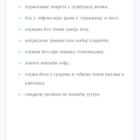
ограничење покрета у лумбалној кичми;
бол у леђима који зрачи у стражњицу и ноге;
појачана бол током завоја тела;
непријатно трњење или осећај хладноће;
појачан бол при пењању степеницама;
напети мишићи леђа;
појава бола у грудима и леђима током кихања и
кашљања;
синдром укочености мишића ујутро.