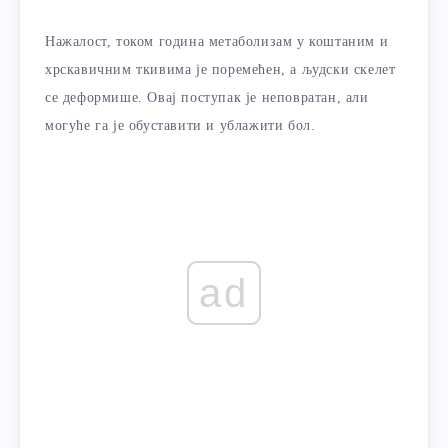
Нажалост, током година метаболизам у коштаним и
хрскавичним ткивима је поремећен, а људски скелет
се деформише. Овај поступак је неповратан, али
могуће га је обуставити и ублажити бол.
ad