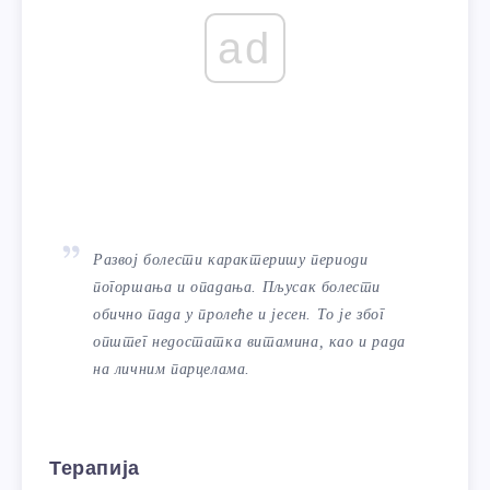
ad
Развој болести карактеришу периоди
погоршања и опадања. Пљусак болести
обично пада у пролеће и јесен. То је због
општег недостатка витамина, као и рада
на личним парцелама.
Терапија