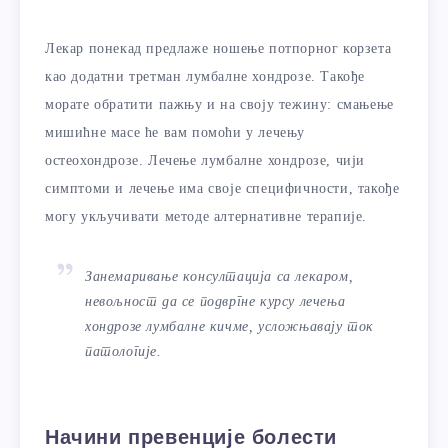
Лекар понекад предлаже ношење потпорног корзета
као додатни третман лумбалне хондрозе. Такође
морате обратити пажњу и на своју тежину: смањење
мишићне масе ће вам помоћи у лечењу
остеохондрозе. Лечење лумбалне хондрозе, чији
симптоми и лечење има своје специфичности, такође
могу укључивати методе алтернативне терапије.
Занемаривање консултација са лекаром,
невољност да се подвргне курсу лечења
хондрозе лумбалне кичме, усложњавају ток
патологије.
Начини превенције болести