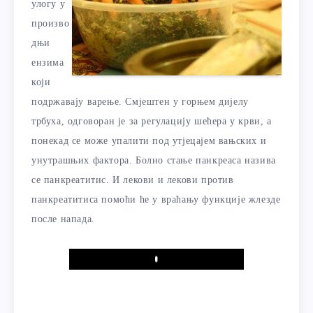
улогу у
произво
дњи
ензима
који
подржавају варење. Смјештен у горњем дијелу
трбуха, одговоран је за регулацију шећера у крви, а
понекад се може упалити под утјецајем вањских и
унутрашњих фактора. Болно стање панкреаса назива
се панкреатитис. И лекови и лекови против
панкреатитиса помоћи ће у враћању функције жлезде
после напада.
Play