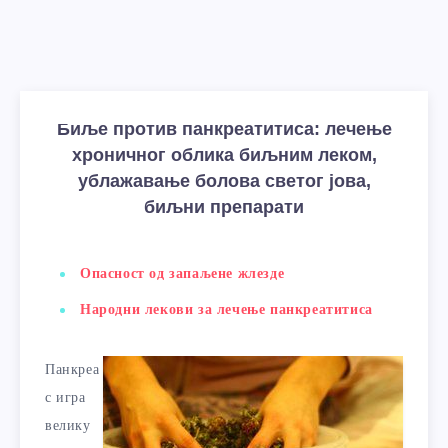
Биље против панкреатитиса: лечење
хроничног облика биљним леком,
ублажавање болова светог јова,
биљни препарати
Опасност од запаљене жлезде
Народни лекови за лечење панкреатитиса
Панкреа
с игра
велику