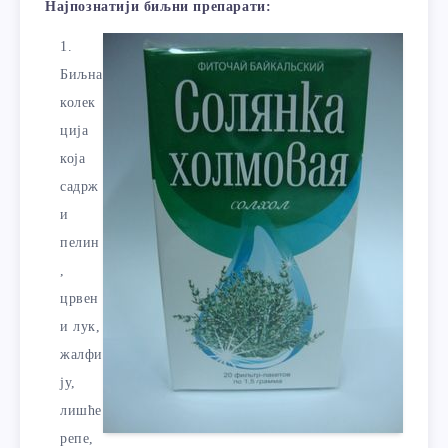
Најпознатији биљни препарати:
Биљна
колек
ција
која
садрж
и
пелин
,
црвен
и лук,
жалфи
ју,
лишће
репе,