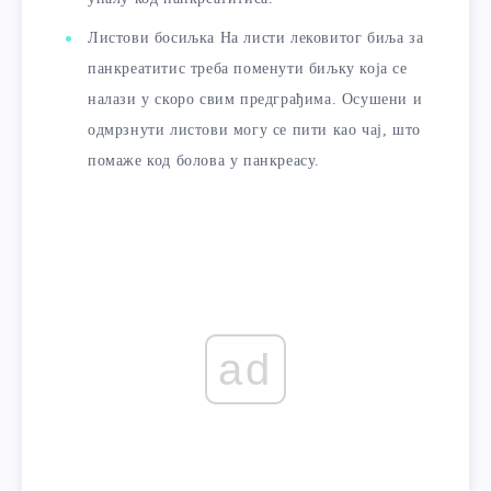
Листови босиљка На листи лековитог биља за
панкреатитис треба поменути биљку која се
налази у скоро свим предграђима. Осушени и
одмрзнути листови могу се пити као чај, што
помаже код болова у панкреасу.
ad