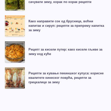
сачувати зиму, корак по корак рецепти
Како направити сок од бруснице, воћни
напитак и сируп: рецепти за припрему напитка
за зиму
Рецепт за кисели путер: како киселе гљиве за
зиму код куће
Рецепти за кување пекиншког купуса: корисне
квалитете кинеског поврћа, рецепти за
грицкалице за зиму