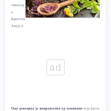
тинктур
а
Криптеи
Амур-а.
ad
Ова декоција је направљена од маховине
која расте