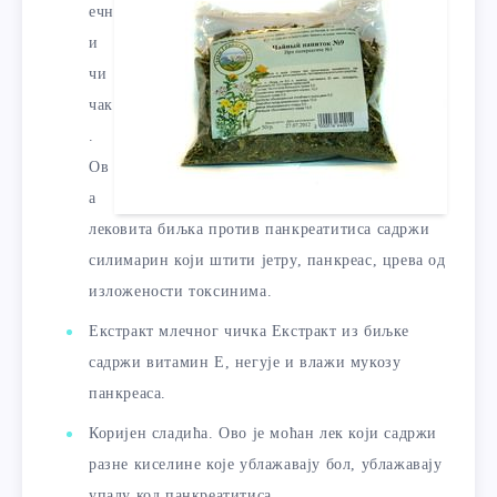
ечн
и
чи
чак
.
Ов
а
лековита биљка против панкреатитиса садржи
силимарин који штити јетру, панкреас, црева од
изложености токсинима.
Екстракт млечног чичка Екстракт из биљке
садржи витамин Е, негује и влажи мукозу
панкреаса.
Коријен сладића. Ово је моћан лек који садржи
разне киселине које ублажавају бол, ублажавају
упалу код панкреатитиса.