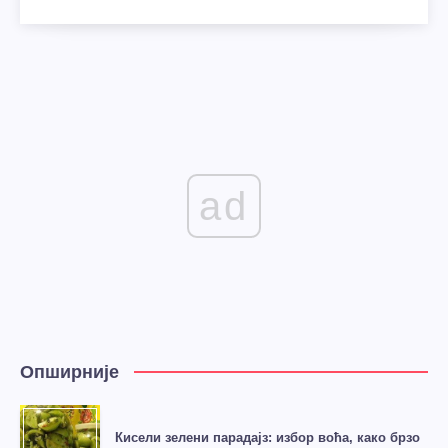
ad
Опширније
Кисели зелени парадајз: избор воћа, како брзо