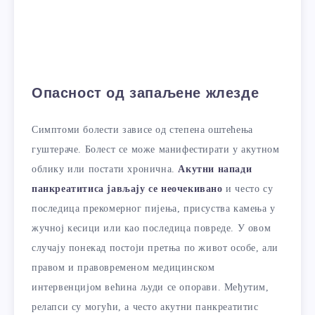
Опасност од запаљене жлезде
Симптоми болести зависе од степена оштећења
гуштераче. Болест се може манифестирати у акутном
облику или постати хронична.
Акутни напади
панкреатитиса јављају се неочекивано
и често су
последица прекомерног пијења, присуства камења у
жучној кесици или као последица повреде. У овом
случају понекад постоји претња по живот особе, али
правом и правовременом медицинском
интервенцијом већина људи се опорави. Међутим,
релапси су могући, а често акутни панкреатитис