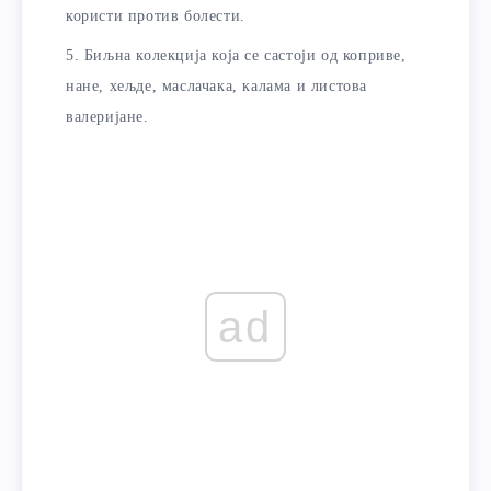
користи против болести.
Биљна колекција која се састоји од коприве,
нане, хељде, маслачака, калама и листова
валеријане.
ad