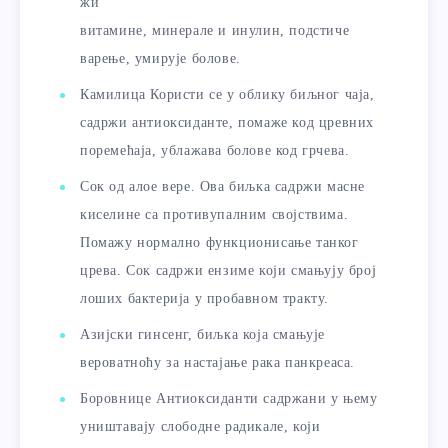
жи
витамине, минерале и инулин, подстиче
варење, умирује болове.
Камилица Користи се у облику биљног чаја,
садржи антиоксиданте, помаже код цревних
поремећаја, ублажава болове код грчева.
Сок од алое вере. Ова биљка садржи масне
киселине са противупалним својствима.
Помажу нормално функционисање танког
црева. Сок садржи ензиме који смањују број
лоших бактерија у пробавном тракту.
Азијски гинсенг, биљка која смањује
вероватноћу за настајање рака панкреаса.
Боровнице Антиоксиданти садржани у њему
уништавају слободне радикале, који