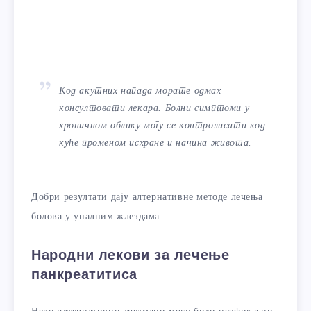
Код акутних напада морате одмах
консултовати лекара. Болни симптоми у
хроничном облику могу се контролисати код
куће променом исхране и начина живота.
Добри резултати дају алтернативне методе лечења
болова у упалним жлездама.
Народни лекови за лечење
панкреатитиса