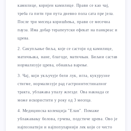
камилице, коријен камилице. Прави се као чај,
треба га пити три пута дневно пола сата пре јела.
После три месеца коришћења, прави се месечна
пауза. Има добар терапеутски ефекат на панкреас и
црева.
Сакупљање биља, које се састоји од камилице,
матичњака, нане, благоде, матичњак. Биљни састав
нормализује црева, обнавља варење.
Чај, који укључује бели лук, игла, кукурузне
стигме, нормализује рад гастроинтестиналног
тракта, ублажава упалу жлезде. Ова накнада се
може искористити у року од 3 месеца.
Медицинска колекција "Елан". Помаже
ублажавању болова, грчева, подстиче црева. Ово је
најпознатији и најпопуларнији лек који се често