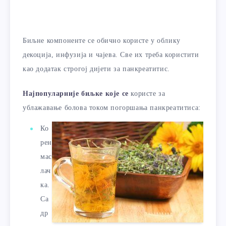
Биљне компоненте се обично користе у облику
декоција, инфузија и чајева. Све их треба користити
као додатак строгој дијети за панкреатитис.
Најпопуларније биљке које се
користе за
ублажавање болова током погоршања панкреатитиса:
Ко
рен
мас
лач
ка.
Са
др