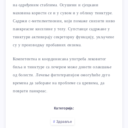
на одређеним стаблима. Осушени и сјецкани
маховина користи се и у сувом и у облику тинктуре.
Садржи с-метилметионин, који помаже снизити ниво
панкреасне киселине у телу. Супстанце садржане у
тинктури активирају секреторну функцију, укључене
су у производњу пробавних ензима.
Компетентна и координисана употреба лековитог
биља и тинктуре са лечером може донети олакшање
од болести. Лечење фитотерапијом омогућиће дуго
времена да забораве на проблеме са цревима, да
поврати панкреас.
Категорија:
Здравље