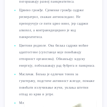
погоршавају развој панкреатитиса.
Црвено грожђе. Сјеменке грожђа садрже
ресвератрол, снажан антиоксиданс. Не
препоручује се пити црно вино, јер садржи
алкохол, а контраиндицирано је код
панкреатитиса.
Цветови родиоле. Ова биљка садржи моћне
адаптоггене (супстанце које повећавају
отпорност организма). Обнављају људску
енергију, побољшавају рад бубрега и панкреаса.
Маслачак. Биљка је одличан тоник за
гуштерачу, подстиче активност жлезде, помаже
повећати излучивање жучи, уклања штетни
отпад из крви и јетре.
Мл