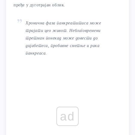
пређе у дуготрајан облик.
Хронична фаза панкреатитиса може
трајати цео живот. Неблаговремени
третман понекад може довести до
дијабетеса, пробавне сметње и рака
панкреаса.
ad