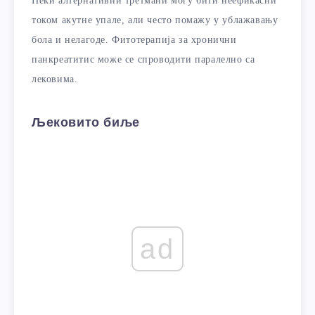
Неки алтернативни третмани могу бити неефикасни
током акутне упале, али често помажу у ублажавању
бола и нелагоде. Фитотерапија за хронични
панкреатитис може се спроводити паралелно са
лековима.
Љековито биље
ad