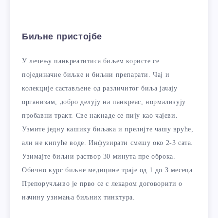
Биљне пристојбе
У лечењу панкреатитиса биљем користе се
појединачне биљке и биљни препарати. Чај и
колекције састављене од различитог биља јачају
организам, добро делују на панкреас, нормализују
пробавни тракт. Све накнаде се пију као чајеви.
Узмите једну кашику биљака и прелијте чашу вруће,
али не кипуће воде. Инфузирати смешу око 2-3 сата.
Узимајте биљни раствор 30 минута пре оброка.
Обично курс биљне медицине траје од 1 до 3 месеца.
Препоручљиво је прво се с лекаром договорити о
начину узимања биљних тинктура.