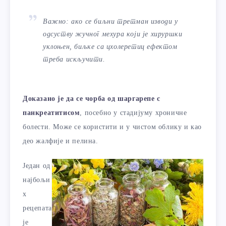
Важно: ако се биљни третман изводи у
одсуству жучног мехура који је хируршки
уклоњен, биљке са цхолеретиц ефектом
треба искључити.
Доказано је да се чорба од шаргарепе с
панкреатитисом
, посебно у стадијуму хроничне
болести. Може се користити и у чистом облику и као
део жалфије и пелина.
Један од
најбољи
х
рецепата
је