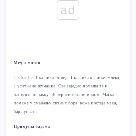
ad
Мед и млеко
Требат ће: 1 кашика. л мед, 1 кашика кашике. млеко,
1 уситњено жуманце. Све заједно помешајте и
нанесите на кожу. Исперите топлом водом. Маска
помаже у смањењу ситних бора, кожа постаје мека,
баршунаста.
Примјена бадема