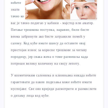
нећете
знати
тачно ко
вас је тачно подигао у кабини - мајстор или аматер.
Питање трошкова поступка, наравно, били бисте
веома забринути ако бисте затражили помоћ у
салону. Код куће имате шансу да оставите овај
пристојан износ за корисне трошкове за читаву
породицу, јер свака жена о томе размишља када
потроши велику количину на своју лепоту.
У козметичким салонима и клиникама никада нећете
гарантовати да након подизања коже нећете имати
нуспојаве. Све ово вриједи размотрити и размислити
о дизању лица код куће.