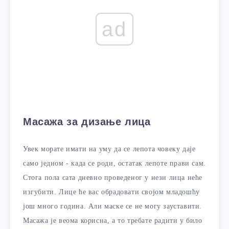
ad
Масажа за дизање лица
Увек морате имати на уму да се лепота човеку даје
само једном - када се роди, остатак лепоте прави сам.
Стога пола сата дневно проведеног у нези лица неће
изгубити. Лице ће вас обрадовати својом младошћу
још много година. Али маске се не могу зауставити.
Масажа је веома корисна, а то требате радити у било