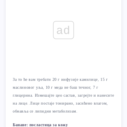
ad
За то ће вам требати 20 г инфузије камилице, 15 г
маслиновог уља, 10 г меда не баш течног, 7 г
глицерина. Измешајте цео састав, загрејте и нанесите
на лице. Лице постаје тонирано, засићено влагом,
обнавља се липидни метаболизам.
Банане: посластица за кожу