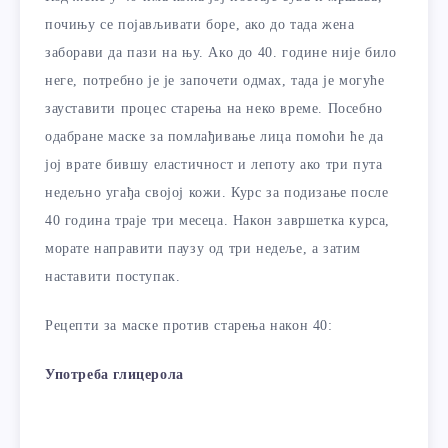
почињу се појављивати боре, ако до тада жена
заборави да пази на њу. Ако до 40. године није било
неге, потребно је је започети одмах, тада је могуће
зауставити процес старења на неко време. Посебно
одабране маске за помлађивање лица помоћи ће да
јој врате бившу еластичност и лепоту ако три пута
недељно угађа својој кожи. Курс за подизање после
40 година траје три месеца. Након завршетка курса,
морате направити паузу од три недеље, а затим
наставити поступак.
Рецепти за маске против старења након 40:
Употреба глицерола