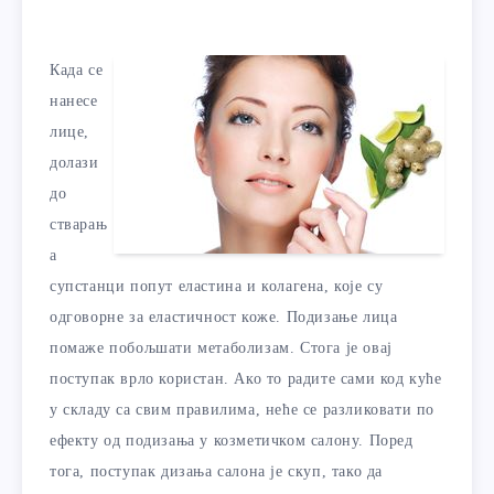
Када се
нанесе
лице,
долази
до
стварањ
а
супстанци попут еластина и колагена, које су
одговорне за еластичност коже. Подизање лица
помаже побољшати метаболизам. Стога је овај
поступак врло користан. Ако то радите сами код куће
у складу са свим правилима, неће се разликовати по
ефекту од подизања у козметичком салону. Поред
тога, поступак дизања салона је скуп, тако да