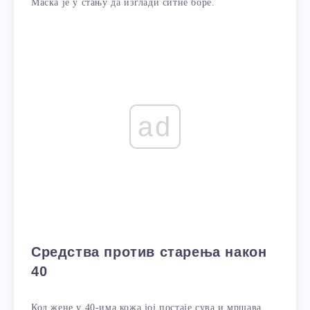
Маска је у стању да изглади ситне боре.
ad
Средства против старења након
40
Код жене у 40-има кожа јој постаје сува и мршава,