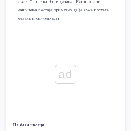
коже. Ово је најбоље дизање. Након првог
наношења постаје приметно да је кожа постала
мекана и свиленкаста.
ad
На бази квасца