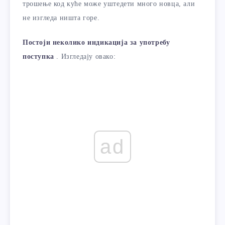
трошење код куће може уштедети много новца, али
не изгледа ништа горе.
Постоји неколико индикација за употребу
поступка
. Изгледају овако:
ad