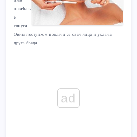
циљ
повећањ
е
тонуса.
Овим поступком повлачи се овал лица и уклања
друга брада.
ad