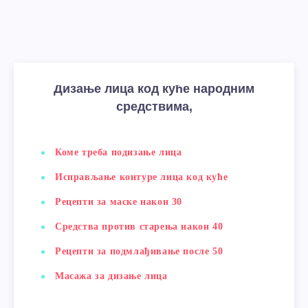
Дизање лица код куће народним
средствима,
Коме треба подизање лица
Исправљање контуре лица код куће
Рецепти за маске након 30
Средства против старења након 40
Рецепти за подмлађивање после 50
Масажа за дизање лица