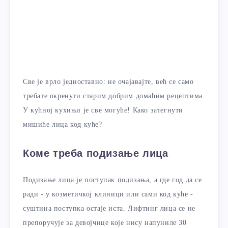
Све је врло једноставно: не очајавајте, већ се само
требате окренути старим добрим домаћим рецептима.
У кућној кухињи је све могуће! Како затегнути
мишиће лица код куће?
Коме треба подизање лица
Подизање лица је поступак подизања, а где год да се
ради - у козметичкој клиници или сами код куће -
суштина поступка остаје иста. Лифтинг лица се не
препоручује за девојчице које нису напуниле 30