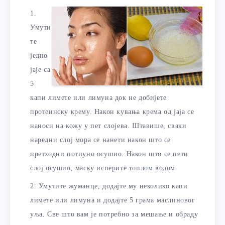
Умути
те
једно
јаје са
5
капи лимете или лимуна док не добијете
протеинску крему. Након кувања крема од јаја се
наноси на кожу у пет слојева. Штавише, сваки
наредни слој мора се нанети након што се
претходни потпуно осушио. Након што се пети
слој осушио, маску исперите топлом водом.
Умутите жуманце, додајте му неколико капи
лимете или лимуна и додајте 5 грама маслиновог
уља. Све што вам је потребно за мешање и обраду