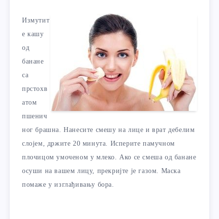
Измутит
е кашу
од
банане
са
прстохв
атом
пшенич
ног брашна. Нанесите смешу на лице и врат дебелим
слојем, држите 20 минута. Исперите памучном
плочицом умоченом у млеко. Ако се смеша од банане
осуши на вашем лицу, прекријте је газом. Маска
помаже у изглађивању бора.