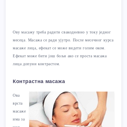
Ову масажу треба радити свакодневно у току једног
месеца. Масажа се ради ујутро. После месечног курса
масаже лица, ефекат се може видети голим оком.
Ефекат може бити још бољи ако се проста масажа
лица допуни контрастом.
Контрастна масажа
Ова
врста
масаже
има за