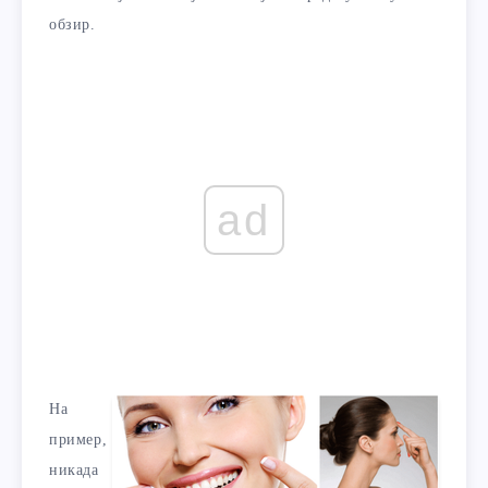
обзир.
ad
На
пример,
никада