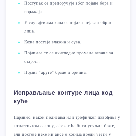
Поступак се препоручује због појаве бора и
изражаја.
У случајевима када се појави нејасан обрис
лица.
Кожа постаје влажна и сува.
Појавиле су се очигледне промене везане за
старост.
Појава "друге" браде и брилиа.
Исправљање контуре лица код
куће
Наравно, након подизања или трофичког извођења у
козметичком салону, ефекат ће бити уочљив брже,
али постоје неке нијансе о којима вреди узети у