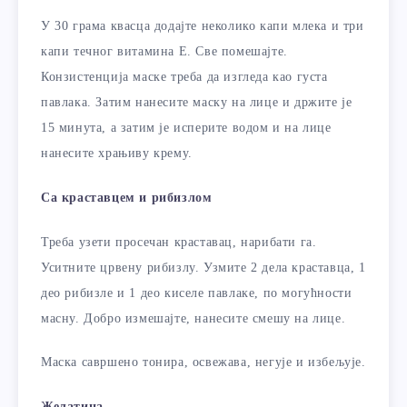
У 30 грама квасца додајте неколико капи млека и три
капи течног витамина Е. Све помешајте.
Конзистенција маске треба да изгледа као густа
павлака. Затим нанесите маску на лице и држите је
15 минута, а затим је исперите водом и на лице
нанесите храњиву крему.
Са краставцем и рибизлом
Треба узети просечан краставац, нарибати га.
Уситните црвену рибизлу. Узмите 2 дела краставца, 1
део рибизле и 1 део киселе павлаке, по могућности
масну. Добро измешајте, нанесите смешу на лице.
Маска савршено тонира, освежава, негује и избељује.
Желатина