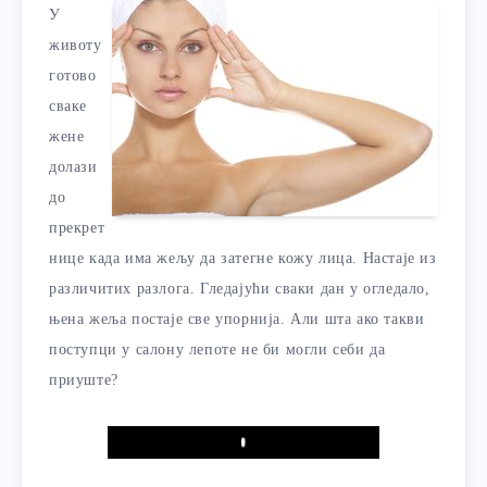
У
животу
готово
сваке
жене
долази
до
прекрет
нице када има жељу да затегне кожу лица. Настаје из
различитих разлога. Гледајући сваки дан у огледало,
њена жеља постаје све упорнија. Али шта ако такви
поступци у салону лепоте не би могли себи да
приуште?
Play