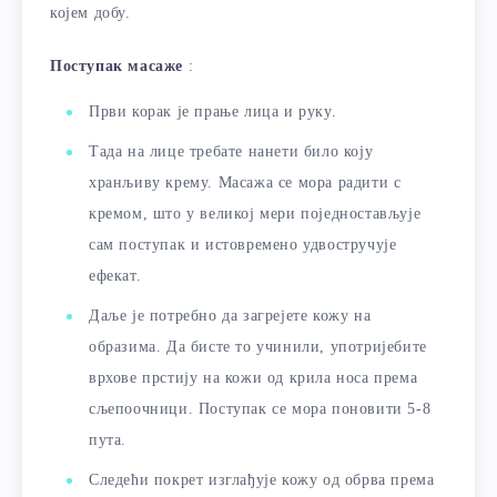
којем добу.
Поступак масаже
:
Први корак је прање лица и руку.
Тада на лице требате нанети било коју
хранљиву крему. Масажа се мора радити с
кремом, што у великој мери поједностављује
сам поступак и истовремено удвостручује
ефекат.
Даље је потребно да загрејете кожу на
образима. Да бисте то учинили, употријебите
врхове прстију на кожи од крила носа према
сљепоочници. Поступак се мора поновити 5-8
пута.
Следећи покрет изглађује кожу од обрва према