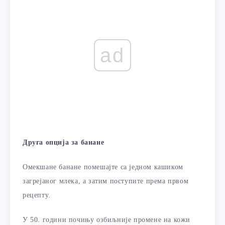
ad
Друга опција за банане
Омекшане банане помешајте са једном кашиком
загрејаног млека, а затим поступите према првом
рецепту.
У 50. години почињу озбиљније промене на кожи