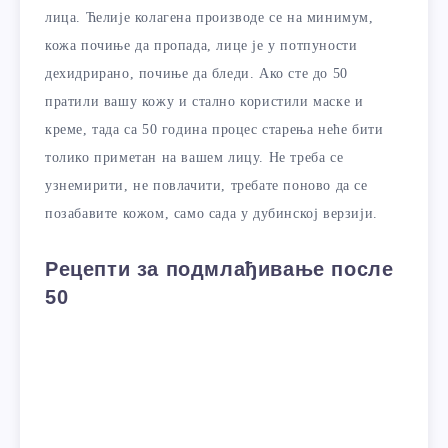
лица. Ћелије колагена производе се на минимум,
кожа почиње да пропада, лице је у потпуности
дехидрирано, почиње да бледи. Ако сте до 50
пратили вашу кожу и стално користили маске и
креме, тада са 50 година процес старења неће бити
толико приметан на вашем лицу. Не треба се
узнемирити, не повлачити, требате поново да се
позабавите кожом, само сада у дубинској верзији.
Рецепти за подмлађивање после
50