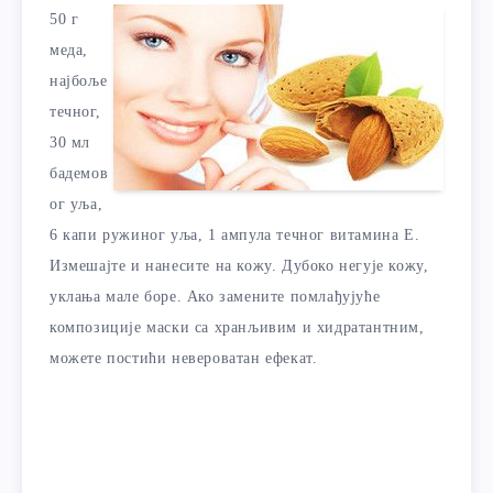
50 г
меда,
најбоље
течног,
30 мл
бадемов
ог уља,
6 капи ружиног уља, 1 ампула течног витамина Е.
Измешајте и нанесите на кожу. Дубоко негује кожу,
уклања мале боре. Ако замените помлађујуће
композиције маски са хранљивим и хидратантним,
можете постићи невероватан ефекат.