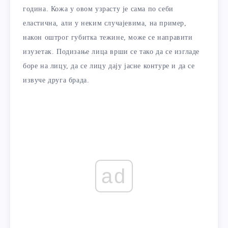
година. Кожа у овом узрасту је сама по себи
еластична, али у неким случајевима, на пример,
након оштрог губитка тежине, може се направити
изузетак. Подизање лица врши се тако да се изгладе
боре на лицу, да се лицу дају јасне контуре и да се
извуче друга брада.
ad