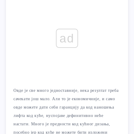
ad
Овде је све много једноставније, нека резултат треба
сачекати још мало. Али то је економичније, и само
овде можете дати себи гаранцију да код наношења
лифта код куће, нуспојаве дефинитивно неће
настати. Много је предности код кућног дизања,
посебно јер код куће не можете бити изложени