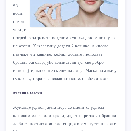
е у
води,
након
чега је
потребно загревати воденом купељи док се потпуно
не отопи. У желатину додати 2 кашике. л киселе
павлаке и 2 кашике. кефир, додајте прстохват
брашна одговарајуће конзистенције, све добро
измешајте, нанесите смешу на лице. Маска помаже у
сужавању пора и извлачи вишак масноће са коже.
Млечна маска
Жуманце једног јајета мора се млети са једном
кашиком млека или врхња, додати прстохват брашна
да би се постигла конзистенција веома густе павлаке.