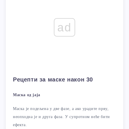
ad
Рецепти за маске након 30
Маска од јаја
Маска је подељена у две фазе, а ако урадите прву,
неопходна је и друга фаза. У супротном неће бити
ефекта.