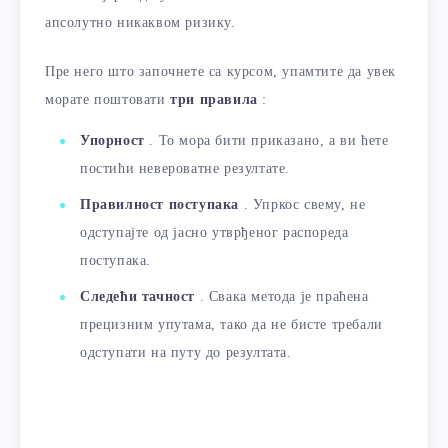
апсолутно никаквом ризику.
Пре него што започнете са курсом, упамтите да увек
морате поштовати
три правила
:
Упорност
. То мора бити приказано, а ви ћете
постићи невероватне резултате.
Правилност поступака
. Упркос свему, не
одступајте од јасно утврђеног распореда
поступака.
Следећи тачност
. Свака метода је праћена
прецизним упутама, тако да не бисте требали
одступати на путу до резултата.