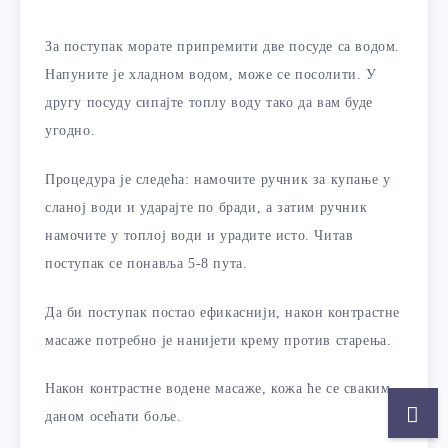
За поступак морате припремити две посуде са водом.
Напуните је хладном водом, може се посолити. У
другу посуду сипајте топлу воду тако да вам буде
угодно.
Процедура је следећа: намочите ручник за купање у
сланој води и ударајте по бради, а затим ручник
намочите у топлој води и урадите исто. Читав
поступак се понавља 5-8 пута.
Да би поступак постао ефикаснији, након контрастне
масаже потребно је нанијети крему против старења.
Након контрастне водене масаже, кожа ће се сваким
даном осећати боље.