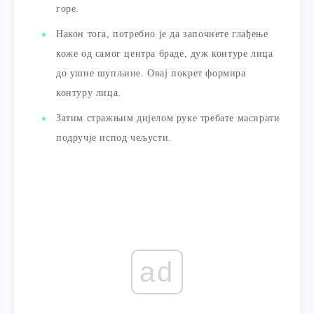
горе.
Након тога, потребно је да започнете глађење
коже од самог центра браде, дуж контуре лица
до ушне шупљине. Овај покрет формира
контуру лица.
Затим стражњим дијелом руке требате масирати
подручје испод чељусти.
ad