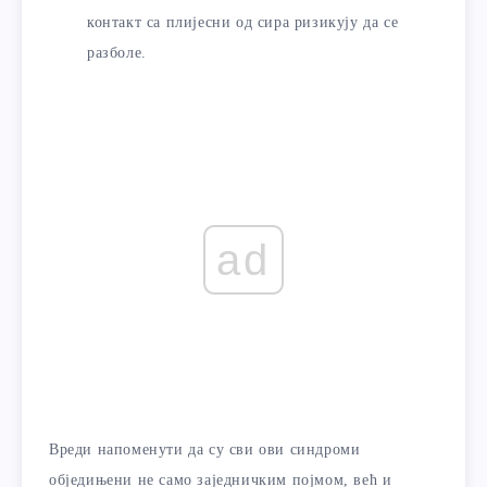
контакт са плијесни од сира ризикују да се
разболе.
ad
Вреди напоменути да су сви ови синдроми
обједињени не само заједничким појмом, већ и