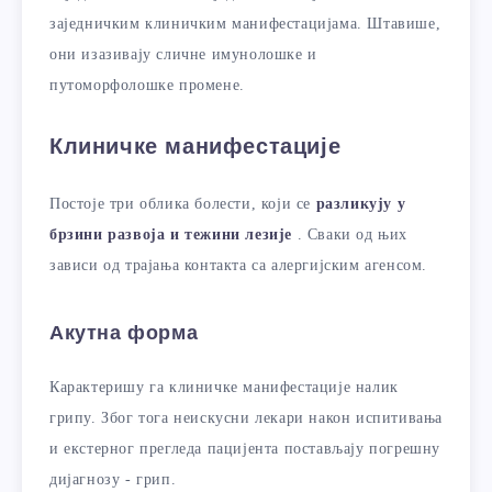
заједничким клиничким манифестацијама. Штавише,
они изазивају сличне имунолошке и
путоморфолошке промене.
Клиничке манифестације
Постоје три облика болести, који се
разликују у
брзини развоја и тежини лезије
. Сваки од њих
зависи од трајања контакта са алергијским агенсом.
Акутна форма
Карактеришу га клиничке манифестације налик
грипу. Због тога неискусни лекари након испитивања
и екстерног прегледа пацијента постављају погрешну
дијагнозу - грип.