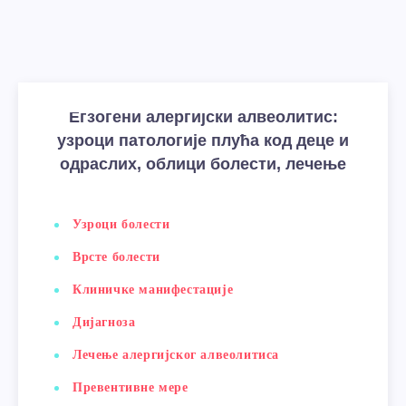
Егзогени алергијски алвеолитис:
узроци патологије плућа код деце и
одраслих, облици болести, лечење
Узроци болести
Врсте болести
Клиничке манифестације
Дијагноза
Лечење алергијског алвеолитиса
Превентивне мере