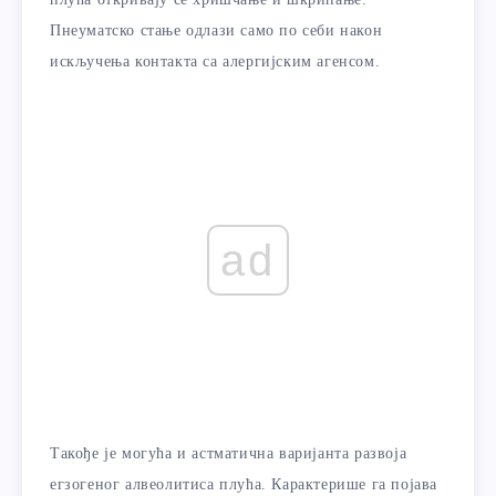
Пнеуматско стање одлази само по себи након
искључења контакта са алергијским агенсом.
ad
Такође је могућа и астматична варијанта развоја
егзогеног алвеолитиса плућа. Карактерише га појава