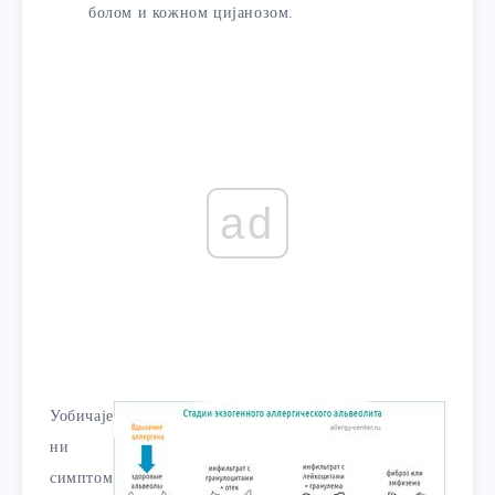
болом и кожном цијанозом.
ad
Уобичаје
ни
симптом