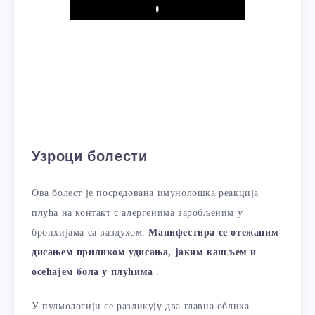
Play
Узроци болести
Ова болест је посредована имунолошка реакција
плућа на контакт с алергенима заробљеним у
бронхијама са ваздухом.
Манифестира се отежаним
дисањем приликом удисања, јаким кашљем и
осећајем бола у плућима
.
У пулмологији се разликују два главна облика