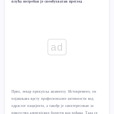
плућа потребан је свеобухватан преглед
.
ad
Прво, лекар прикупља анамнезу. Истовремено, он
појашњава врсту професионалне активности код
одраслог пацијента, а такође је заинтересован за
присуство алергијских болести код рођака. Тада се