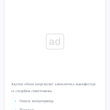
ad
Акутни облик алергијског алвеолитиса манифестује
се следећим симптомима:
Општа хипертермија.
Прехлада.