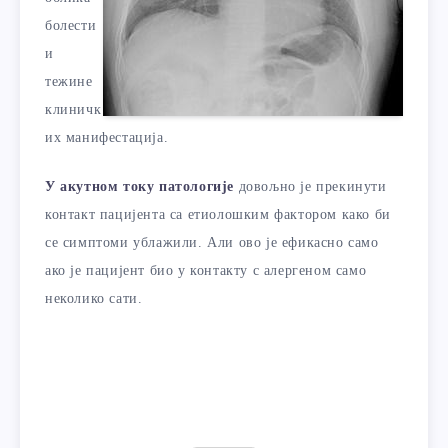
болести
и
тежине
клиничк
их манифестација.
У акутном току патологије
довољно је прекинути
контакт пацијента са етиолошким фактором како би
се симптоми ублажили. Али ово је ефикасно само
ако је пацијент био у контакту с алергеном само
неколико сати.