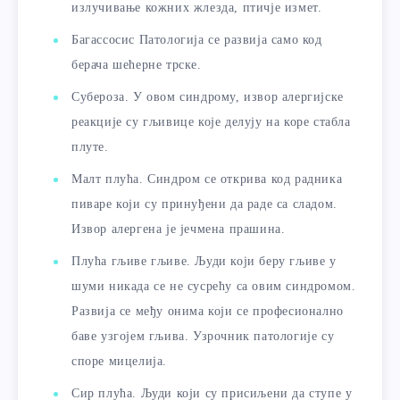
излучивање кожних жлезда, птичје измет.
Багассосис Патологија се развија само код
берача шећерне трске.
Субероза. У овом синдрому, извор алергијске
реакције су гљивице које делују на коре стабла
плуте.
Малт плућа. Синдром се открива код радника
пиваре који су принуђени да раде са сладом.
Извор алергена је јечмена прашина.
Плућа гљиве гљиве. Људи који беру гљиве у
шуми никада се не сусрећу са овим синдромом.
Развија се међу онима који се професионално
баве узгојем гљива. Узрочник патологије су
споре мицелија.
Сир плућа. Људи који су присиљени да ступе у