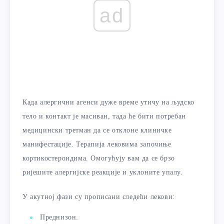
ad
Када алергични агенси дуже време утичу на људско
тело и контакт је масиван, тада ће бити потребан
медицински третман да се отклоне клиничке
манифестације. Терапија лековима започиње
кортикостероидима. Омогућују вам да се брзо
ријешите алергијске реакције и уклоните упалу.
У акутној фази су прописани следећи лекови:
Преднизон.