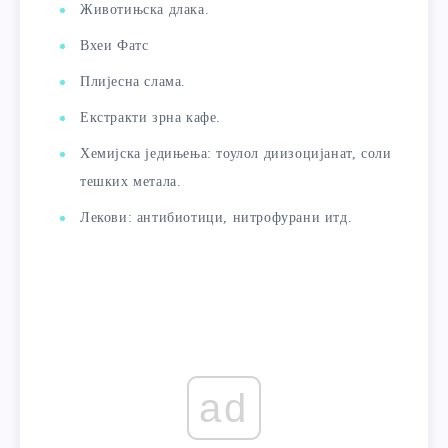
Животињска длака.
Вхеи Фатс
Плијесна слама.
Екстракти зрна кафе.
Хемијска једињења: тоулол диизоцијанат, соли
тешких метала.
Лекови: антибиотици, нитрофурани итд.
ad