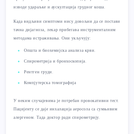
изводе удараљке и аускултација грудног коша.
Када видљиви симптоми нису довољни да се постави
тачна дијагноза, лекар прибегава инструменталним
методама истраживања. Они укључују:
Општа и биохемијска анализа крви.
Спирометрија и бронхоскопија.
Рентген груди.
Компјутерска томографија
У неким случајевима је потребан провокативни тест.
Пацијенту се даје инхалација аеросола са сумњивим
алергеном. Тада доктор ради спирометрију.