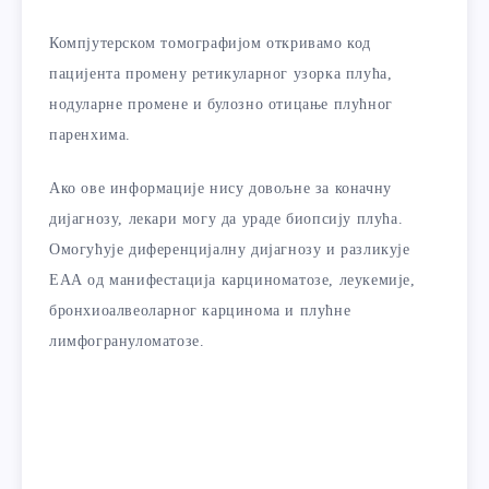
Компјутерском томографијом откривамо код
пацијента промену ретикуларног узорка плућа,
нодуларне промене и булозно отицање плућног
паренхима.
Ако ове информације нису довољне за коначну
дијагнозу, лекари могу да ураде биопсију плућа.
Омогућује диференцијалну дијагнозу и разликује
ЕАА од манифестација карциноматозе, леукемије,
бронхиоалвеоларног карцинома и плућне
лимфогрануломатозе.