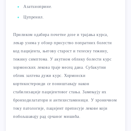
Азатхиоприне.
Цупренил.
Приликом одабира почетне дозе и трајања курса,
лекар узима у обзир присуство попратних болести
код пацијента, његову старост и телесну тежину,
тежину симптома. У акутном облику болести курс
хормонских лекова траје месец дана. Субакутни
облик захтева дужи курс. Хормонски
кортикостероиди се поништавају након
стабилизације пацијентовог стања. Замењују их
бронходилататори и антихистаминици. У хроничном
току патологије, пацијент преписује лекове који
побољшавају рад срчаног мишића.