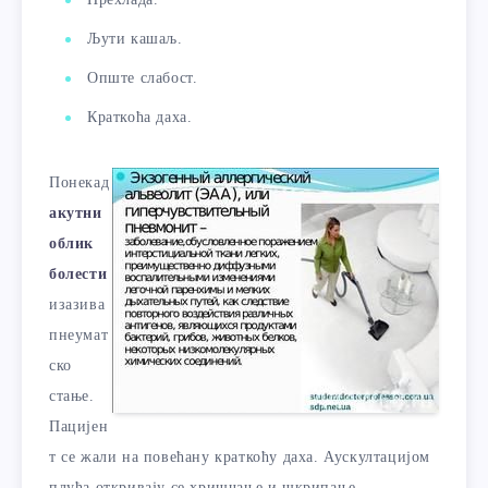
Љути кашаљ.
Опште слабост.
Краткоћа даха.
Понекад
акутни
облик
болести
изазива
пнеумат
ско
стање.
Пацијен
т се жали на повећану краткоћу даха. Аускултацијом
плућа откривају се хришчање и шкрипање.