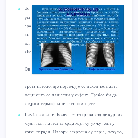
Фа
рм
еро
во
пл
уће
.
Ов
а
врста патологије појављује се након контакта
пацијента са плијесни у сијену. Требао би да
садржи термофилне актиномицете.
Плућа живине. Болест се открива код дежурних
људи или на позив срца који су укључени у
узгој перади. Извори алергена су перје, пахуља,