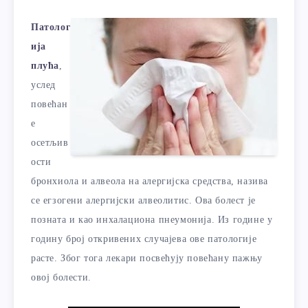
Патолог
ија
плућа
,
услед
повећан
е
осетљив
ости
бронхиола и алвеола на алергијска средства, назива
се егзогени алергијски алвеолитис. Ова болест је
позната и као инхалациона пнеумонија. Из године у
годину број откривених случајева ове патологије
расте. Због тога лекари посвећују повећану пажњу
овој болести.