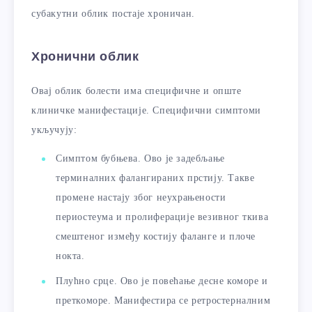
субакутни облик постаје хроничан.
Хронични облик
Овај облик болести има специфичне и опште
клиничке манифестације. Специфични симптоми
укључују:
Симптом бубњева. Ово је задебљање
терминалних фалангираних прстију. Такве
промене настају због неухрањености
периостеума и пролиферације везивног ткива
смештеног између костију фаланге и плоче
нокта.
Плућно срце. Ово је повећање десне коморе и
преткоморе. Манифестира се ретростерналним