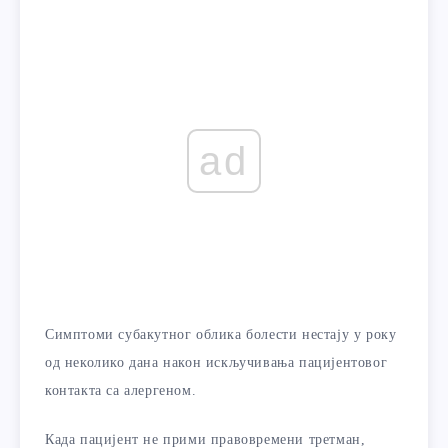
ad
Симптоми субакутног облика болести нестају у року
од неколико дана након искључивања пацијентовог
контакта са алергеном.
Када пацијент не прими правовремени третман,