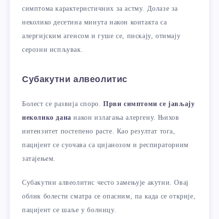
симптома карактеристичних за астму. Долазе за
неколико десетина минута након контакта са
алергијским агенсом и гуше се, пискају, отимају
серозни испљувак.
Субакутни алвеолитис
Болест се развија споро.
Први симптоми се јављају
неколико дана
након излагања алергену. Њихов
интензитет постепено расте. Као резултат тога,
пацијент се суочава са цијанозом и респираторним
затајењем.
Субакутни алвеолитис често замењује акутни. Овај
облик болести сматра се опасним, па када се открије,
пацијент се шаље у болницу.