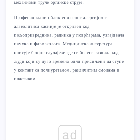
механизми труле органске струје.
Професионални облик егзогеног алергијског
алвеолитиса касније је откривен код
пољопривредника, радника у поврћарама, узгајивача
памука и фармаколога. Медицинска литература
описује бројне случајеве где се болест развила код
људи који су дуго времена били присиљени да ступе
у контакт са полиуретаном, различитим смолама и
пластиком.
ad