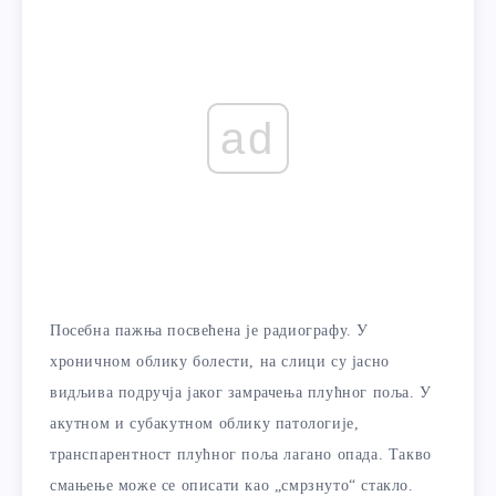
ad
Посебна пажња посвећена је радиографу. У
хроничном облику болести, на слици су јасно
видљива подручја јаког замрачења плућног поља. У
акутном и субакутном облику патологије,
транспарентност плућног поља лагано опада. Такво
смањење може се описати као „смрзнуто“ стакло.