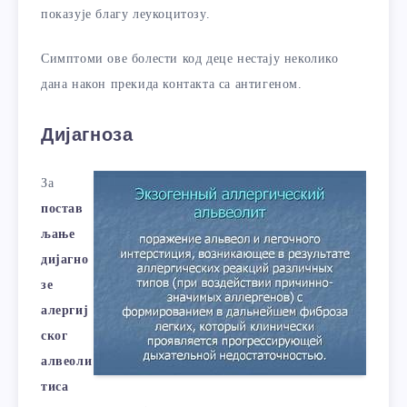
показује благу леукоцитозу.
Симптоми ове болести код деце нестају неколико
дана након прекида контакта са антигеном.
Дијагноза
За
постав
љање
дијагно
зе
алергиј
ског
алвеоли
тиса