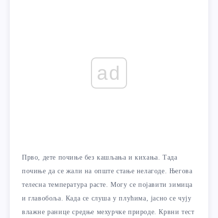
ad
Прво, дете почиње без кашљања и кихања. Тада
почиње да се жали на опште стање нелагоде. Његова
телесна температура расте. Могу се појавити зимица
и главобоља. Када се слуша у плућима, јасно се чују
влажне ранице средње мехурчке природе. Крвни тест