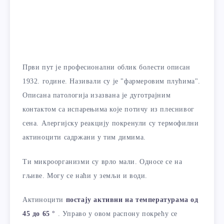
Први пут је професионални облик болести описан
1932. године. Називали су је "фармеровим плућима".
Описана патологија изазвана је дуготрајним
контактом са испарењима које потичу из плеснивог
сена. Алергијску реакцију покренули су термофилни
актиноцити садржани у тим димима.
Ти микроорганизми су врло мали. Односе се на
гљиве. Могу се наћи у земљи и води.
Актиноцити
постају активни на температурама од
45 до 65 °
. Управо у овом распону покрећу се