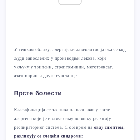
У тешком облику, алергијски алвеолитис јавља се код
људи запослених у производњи лекова, који
укључују трипсин, стрептомицин, метотроксат,
азатиоприн и друге супстанце.
Врсте болести
Класификација се заснива на познавању врсте
алергена који је изазвао имунолошку реакцију
респираторног система. С обзиром на
овај симптом,
разликују се следећи синдроми: