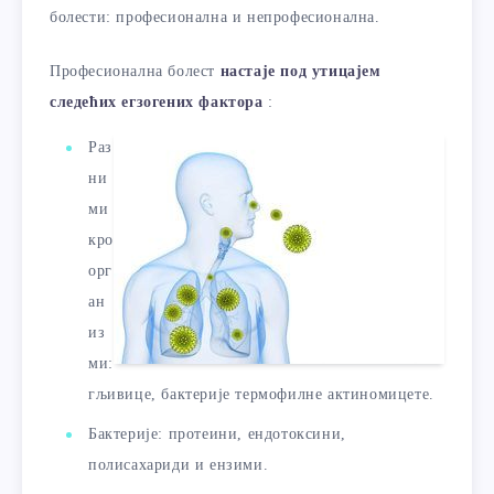
болести: професионална и непрофесионална.
Професионална болест
настаје под утицајем
следећих егзогених фактора
:
Раз
ни
ми
кро
орг
ан
из
ми:
гљивице, бактерије термофилне актиномицете.
Бактерије: протеини, ендотоксини,
полисахариди и ензими.