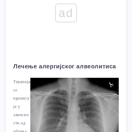
ad
Лечење алергијског алвеолитиса
Терапија
се
пропису
је у
зависно
сти од
облика