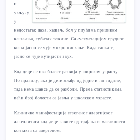
и
укључуј
у
недостатак даха, кашаљ, бол у плућима приликом
кашљања, губитак тежине. Са аускултацијом грудног
коша јасно се чује мокро пискање. Када тапкате,
јасно се чује кутијасти звук.
Код деце се ова болест развија у широком узрасту.
По правилу, ако је дете млађе од једне и по године,
тада нема шансе да се разболи. Према статистикама,
већи број болести се јавља у школском узрасту.
Клиничке манифестације егзогеног алергијског
алвеолитиса код деце зависе од трајања и масивности
контакта са алергеном.